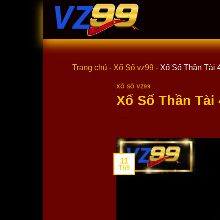
Chuyển
đến
nội
dung
Trang chủ
-
Xổ Số vz99
-
Xổ Số Thần Tài
XỔ SỐ VZ99
Xổ Số Thần Tài
11
Th9