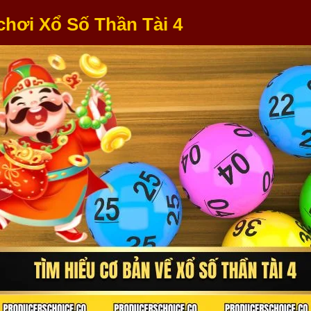
 chơi Xổ Số Thần Tài 4