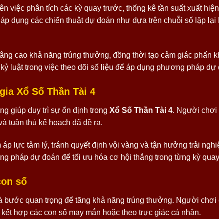
 việc phân tích các kỳ quay trước, thống kê tần suất xuất hiện
áp dụng các chiến thuật dự đoán như dựa trên chuỗi số lặp lạ
âng cao khả năng trúng thưởng, đồng thời tạo cảm giác phấn khí
kỷ luật trong việc theo dõi số liệu để áp dụng phương pháp dự
gia Xổ Số Thần Tài 4
ng giúp duy trì sự ổn định trong
Xổ Số Thần Tài 4
. Người chơi
và tuân thủ kế hoạch đã đề ra.
m áp lực tâm lý, tránh quyết định vội vàng và tận hưởng trải ng
ng pháp dự đoán để tối ưu hóa cơ hội thắng trong từng kỳ quay
con số
à bước quan trọng để tăng khả năng trúng thưởng. Người chơi c
, kết hợp các con số may mắn hoặc theo trực giác cá nhân.