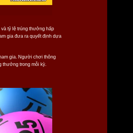
 và tỷ lệ trúng thưởng hấp
ham gia đưa ra quyết định dựa
tham gia. Người chơi thông
g thưởng trong mỗi kỳ.