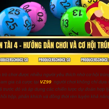
à trò chơi được nhiều người yêu thích nhờ cơ hội trú
ham gia cá cược tại
VZ99
, người chơi không chỉ dự
ả trước đó và áp dụng các chiến lược dự đoán hợp lý.
ồi hộp, phấn khích và đồng thời rèn luyện khả năng