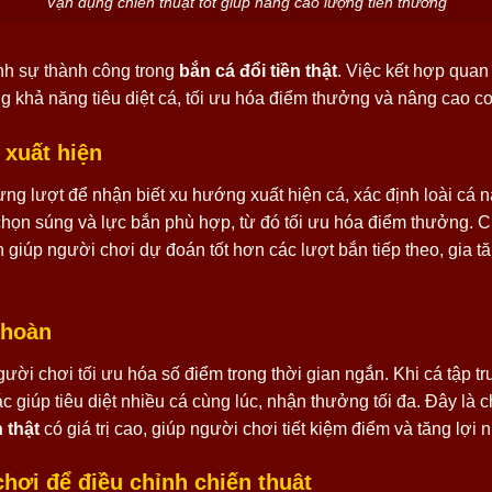
Vận dụng chiến thuật tốt giúp nâng cao lượng tiền thưởng
ịnh sự thành công trong
bắn cá đổi tiền thật
. Việc kết hợp quan
 khả năng tiêu diệt cá, tối ưu hóa điểm thưởng và nâng cao cơ 
 xuất hiện
ng lượt để nhận biết xu hướng xuất hiện cá, xác định loài cá nà
họn súng và lực bắn phù hợp, từ đó tối ưu hóa điểm thưởng. C
òn giúp người chơi dự đoán tốt hơn các lượt bắn tiếp theo, gia t
 hoàn
gười chơi tối ưu hóa số điểm trong thời gian ngắn. Khi cá tập t
 giúp tiêu diệt nhiều cá cùng lúc, nhận thưởng tối đa. Đây là c
 thật
có giá trị cao, giúp người chơi tiết kiệm điểm và tăng lợi 
chơi để điều chỉnh chiến thuật