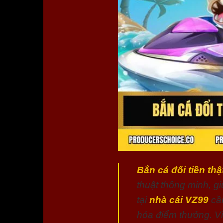
Bắn cá đổi tiền thậ
thuật thông minh, gi
tại
nhà cái
VZ99
cần
hóa điểm thưởng. Vi