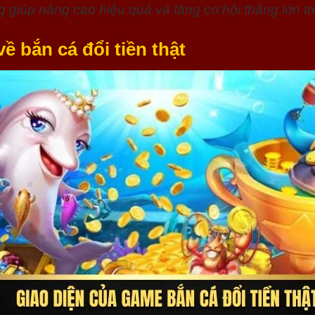
g giúp nâng cao hiệu quả và tăng cơ hội thắng lớn tr
ề bắn cá đổi tiền thật