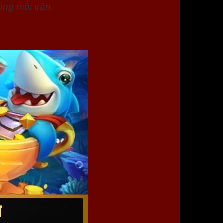
ong mỗi trận.