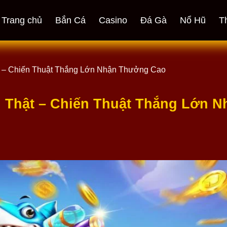
Trang chủ
Bắn Cá
Casino
Đá Gà
Nổ Hũ
T
t – Chiến Thuật Thắng Lớn Nhận Thưởng Cao
n Thật – Chiến Thuật Thắng Lớn 