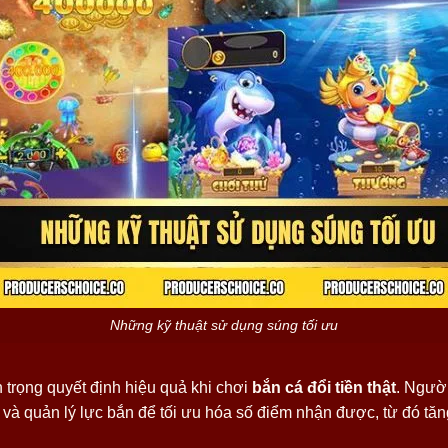
Những kỹ thuật sử dụng súng tối ưu
n trọng quyết định hiệu quả khi chơi
bắn cá đổi tiền thật
. Ngườ
và quản lý lực bắn để tối ưu hóa số điểm nhận được, từ đó tăn