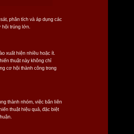
 sát, phân tích và áp dụng các
hội trúng lớn.
o xuất hiện nhiều hoặc ít.
hiến thuật này không chỉ
ăng cơ hội thành công trong
rung thành nhóm, việc bắn liên
hiến thuật hiệu quả, đặc biệt
nhuận.