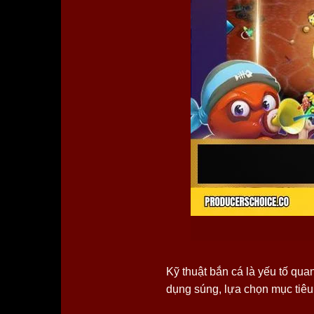
Kỹ thuật bắn cá là yếu tố qua
dụng súng, lựa chọn mục tiêu 