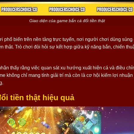
Giao diện của game bắn cá đổi tiền thật
ơi phổ biến trên nền tảng trực tuyến, nơi người chơi dùng súng
n thật. Trò chơi đòi hỏi sự kết hợp giữa kỹ năng bắn, chiến thu
ận thấy rằng việc quan sát xu hướng xuất hiện cá và điều chỉn
 không chỉ mang tính giải trí mà còn là cơ hội kiếm lợi nhuận
g.
ổi tiền thật hiệu quả