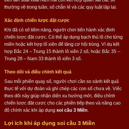
thường về trong tuần, số chẵn lẻ và các quy luật lặp lại.
Xác định chiến lược đặt cược
Khi đã có số tiềm năng, người chơi tiến hành xác định
chiến lược đặt cược. Có thể áp dụng bạch thủ lô cho từng
miền hoặc kết hợp lô xiên để tăng cơ hội trúng. Ví dụ kết
hợp Bắc 24 – Trung 15 thành lô xiên 2 số, hoặc Bắc 35 –
Trung 28 – Nam 33 thành lô xiên 3 số.
Theo dõi và điều chỉnh kết quả
Sau mỗi phiên quay số, người chơi cần so sánh kết quả
thực tế với dự đoán và ghi chép các con số chưa về. Việc
theo dõi này giúp nhận diện xu hướng mới, điều chỉnh
chiến lược đặt cược cho các phiên tiếp theo và nâng cao
độ chính xác khi áp dụng
soi cầu 3 Miền
.
Lợi ích khi áp dụng soi cầu 3 Miền