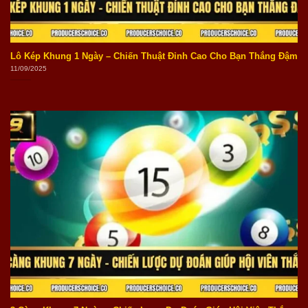
Lô Kép Khung 1 Ngày – Chiến Thuật Đỉnh Cao Cho Bạn Thắng Đậm
11/09/2025