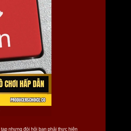
n
tạp nhưng đòi hỏi bạn phải thực hiện