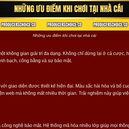
Những ưu điểm khi chơi tại nhà cái
t không gian giải trí đa dạng. Không chỉ dừng lại ở cá cược, h
minh bạch, công bằng và sự bảo mật.
ới giao diện được thiết kế hiện đại. Màu sắc hài hòa và bố cục
iện web mà không mất nhiều thời gian. Trải nghiệm này giúp vi
 công nghệ bảo mật. Hệ thống mã hóa nhiều lớp giúp mọi thông t