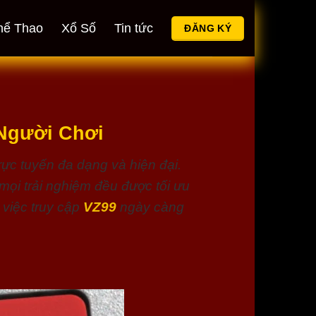
hể Thao
Xổ Số
Tin tức
ĐĂNG KÝ
Người Chơi
trực tuyến đa dạng và hiện đại.
 mọi trải nghiệm đều được tối ưu
 việc truy cập
VZ99
ngày càng