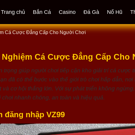
Trang chủ
Bắn Cá
Casino
Đá Gà
Nổ Hũ
T
iệm Cá Cược Đẳng Cấp Cho Người Chơi
i Nghiệm Cá Cược Đẳng Cấp Cho 
 trọng giúp người chơi tiếp cận kho giải trí cá cược 
bạn đã có thể bước vào thế giới trò chơi hấp dẫn, nơi
t và cơ hội thắng lớn. Với sự phát triển không ngừng,
i chơi nhanh chóng, an toàn và hiệu quả.
h đăng nhập VZ99