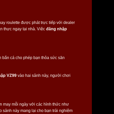
ay roulette được phát trực tiếp với dealer
n thực ngay tại nhà. Việc
đăng nhập
nh bắn cá cho phép bạn thỏa sức săn
hập VZ99
vào hai sảnh này, người chơi
vận may mỗi ngày với các hình thức như
 sảnh này mang lại cho bạn trải nghiệm