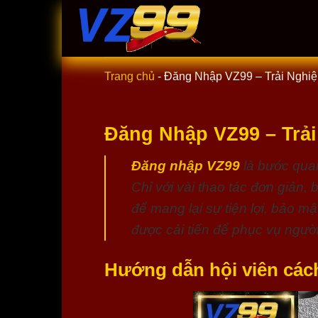
Chuyển
đến
nội
dung
Trang chủ
-
Đăng Nhập VZ99 – Trải Ngh
Đăng Nhập VZ99 – Trả
Đăng nhập VZ99
là bước quan
Chỉ với vài thao tác đơn giản, 
để mang lại sự tiện lợi, bảo mậ
được cải tiến để phục vụ ngườ
Hướng dẫn hội viên các