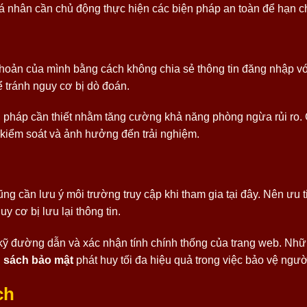
 nhân cần chủ động thực hiện các biện pháp an toàn để hạn chế
khoản của mình bằng cách không chia sẻ thông tin đăng nhập vớ
ể tránh nguy cơ bị dò đoán.
ải pháp cần thiết nhằm tăng cường khả năng phòng ngừa rủi ro. 
 kiểm soát và ảnh hưởng đến trải nghiệm.
g cần lưu ý môi trường truy cập khi tham gia tại đây. Nên ưu t
 cơ bị lưu lại thông tin.
a kỹ đường dẫn và xác nhận tính chính thống của trang web. Nh
 sách bảo mật
phát huy tối đa hiệu quả trong việc bảo vệ ngườ
ch