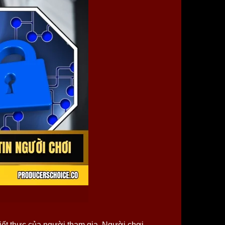
hiết thực của người tham gia. Người chơi