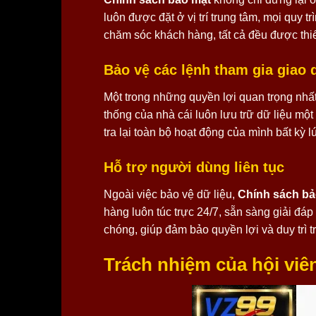
luôn được đặt ở vị trí trung tâm, mọi quy 
chăm sóc khách hàng, tất cả đều được thiết
Bảo vệ các lệnh tham gia giao 
Một trong những quyền lợi quan trọng nhất
thống của nhà cái luôn lưu trữ dữ liệu mộ
tra lại toàn bộ hoạt động của mình bất kỳ 
Hỗ trợ người dùng liên tục
Ngoài việc bảo vệ dữ liệu,
Chính sách bả
hàng luôn túc trực 24/7, sẵn sàng giải đá
chóng, giúp đảm bảo quyền lợi và duy trì t
Trách nhiệm của hội viê