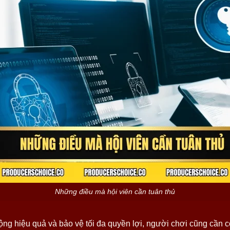
Những điều mà hội viên cần tuân thủ
g hiệu quả và bảo vệ tối đa quyền lợi, người chơi cũng cần có