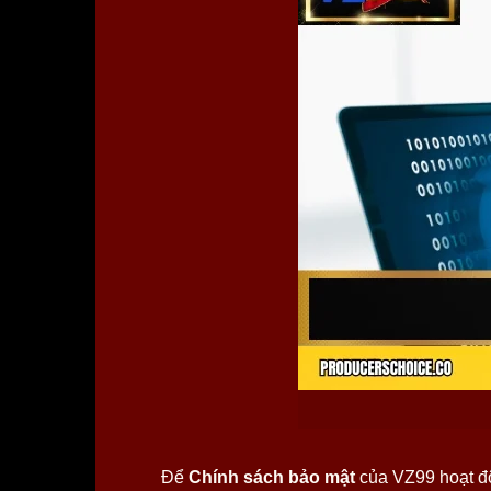
Để
Chính sách bảo mật
của VZ99 hoạt độn