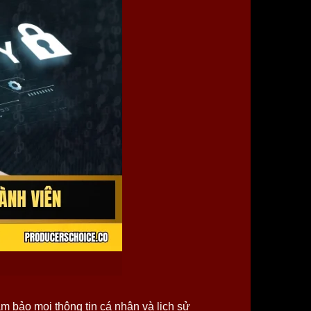
ảm bảo mọi thông tin cá nhân và lịch sử