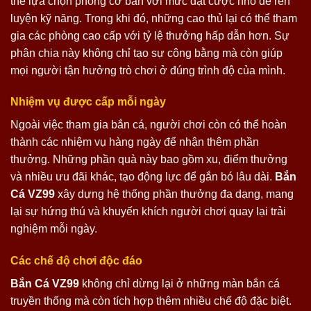
thể lựa chọn phòng cơ bản với mức đặt cược nhỏ để rèn
luyện kỹ năng. Trong khi đó, những cao thủ lại có thể tham
gia các phòng cao cấp với tỷ lệ thưởng hấp dẫn hơn. Sự
phân chia này không chỉ tạo sự công bằng mà còn giúp
mọi người tận hưởng trò chơi ở đúng trình độ của mình.
Nhiệm vụ được cấp mỗi ngày
Ngoài việc tham gia bắn cá, người chơi còn có thể hoàn
thành các nhiệm vụ hàng ngày để nhận thêm phần
thưởng. Những phần quà này bao gồm xu, điểm thưởng
và nhiều ưu đãi khác, tạo động lực để gắn bó lâu dài.
Bắn
Cá VZ99
xây dựng hệ thống phần thưởng đa dạng, mang
lại sự hứng thú và khuyến khích người chơi quay lại trải
nghiệm mỗi ngày.
Các chế độ chơi độc đáo
Bắn Cá VZ99
không chỉ dừng lại ở những màn bắn cá
truyền thống mà còn tích hợp thêm nhiều chế độ đặc biệt.