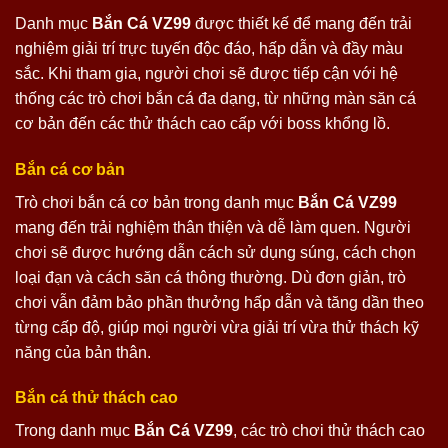
Danh mục
Bắn Cá VZ99
được thiết kế để mang đến trải
nghiệm giải trí trực tuyến độc đáo, hấp dẫn và đầy màu
sắc. Khi tham gia, người chơi sẽ được tiếp cận với hệ
thống các trò chơi bắn cá đa dạng, từ những màn săn cá
cơ bản đến các thử thách cao cấp với boss khổng lồ.
Bắn cá cơ bản
Trò chơi bắn cá cơ bản trong danh mục
Bắn Cá VZ99
mang đến trải nghiệm thân thiện và dễ làm quen. Người
chơi sẽ được hướng dẫn cách sử dụng súng, cách chọn
loại đạn và cách săn cá thông thường. Dù đơn giản, trò
chơi vẫn đảm bảo phần thưởng hấp dẫn và tăng dần theo
từng cấp độ, giúp mọi người vừa giải trí vừa thử thách kỹ
năng của bản thân.
Bắn cá thử thách cao
Trong danh mục
Bắn Cá VZ99
, các trò chơi thử thách cao