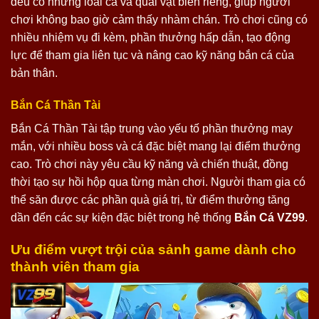
đều có những loài cá và quái vật biển riêng, giúp người
chơi không bao giờ cảm thấy nhàm chán. Trò chơi cũng có
nhiều nhiệm vụ đi kèm, phần thưởng hấp dẫn, tạo động
lực để tham gia liên tục và nâng cao kỹ năng bắn cá của
bản thân.
Bắn Cá Thần Tài
Bắn Cá Thần Tài tập trung vào yếu tố phần thưởng may
mắn, với nhiều boss và cá đặc biệt mang lại điểm thưởng
cao. Trò chơi này yêu cầu kỹ năng và chiến thuật, đồng
thời tạo sự hồi hộp qua từng màn chơi. Người tham gia có
thể săn được các phần quà giá trị, từ điểm thưởng tăng
dần đến các sự kiện đặc biệt trong hệ thống
Bắn Cá VZ99
.
Ưu điểm vượt trội của sảnh game dành cho
thành viên tham gia