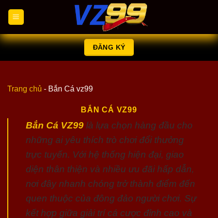
Chuyển
đến
nội
dung
ĐĂNG KÝ
Trang chủ
-
Bắn Cá vz99
BẮN CÁ VZ99
Bắn Cá VZ99
là lựa chọn hàng đầu cho
những ai yêu thích trò chơi đổi thưởng
trực tuyến. Với hệ thống hiện đại, giao
diện thân thiện và nhiều ưu đãi hấp dẫn,
nơi đây nhanh chóng trở thành điểm đến
quen thuộc của đông đảo người chơi. Sự
kết hợp giữa giải trí cá cược đỉnh cao và