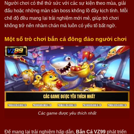
Người chơi có thể thử sức với các sự kiện theo mùa, giải
đấu hoặc những màn săn boss khổng lồ đầy kịch tính. Mỗi
chế độ đều mang lại trải nghiệm mới mẻ, giúp trò chơi
không trở nên nhàm chán mà luôn có yếu tố bất ngờ.
Một số trò chơi bắn cá đông đảo người chơi
Các game được yêu thích nhất
Để mang lại trải nghiệm hấp dẫn,
Bắn Cá VZ99
phát triển