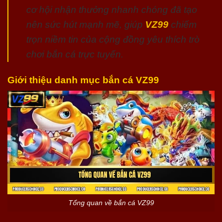
cơ hội nhận thưởng nhanh chóng đã tạo
nên sức hút mạnh mẽ, giúp
VZ99
chiếm
trọn niềm tin của cộng đồng yêu thích trò
chơi bắn cá trực tuyến.
Giới thiệu danh mục bắn cá VZ99
Tổng quan về bắn cá VZ99