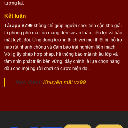
tương lai.
Kết luận
Tải app VZ99
không chỉ giúp người chơi tiếp cận kho giải
trí phong phú mà còn mang đến sự an toàn, tiện lợi và bảo
mật tuyệt đối. Ứng dụng tương thích với mọi thiết bị, hỗ trợ
nạp rút nhanh chóng và đảm bảo trải nghiệm liền mạch.
Với giấy phép hợp pháp, hệ thống bảo mật nhiều lớp và
tầm nhìn phát triển bền vững, đây chính là lựa chọn hàng
đầu cho mọi người chơi cá cược hiện đại.
Xem thêm:
Khuyến mãi vz99