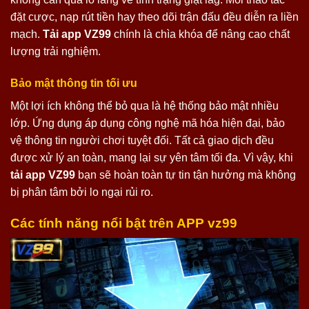
đặt cược, nạp rút tiền hay theo dõi trận đấu đều diễn ra liền
mạch.
Tải app VZ99
chính là chìa khóa để nâng cao chất
lượng trải nghiệm.
Bảo mật thông tin tối ưu
Một lợi ích không thể bỏ qua là hệ thống bảo mật nhiều
lớp. Ứng dụng áp dụng công nghệ mã hóa hiện đại, bảo
vệ thông tin người chơi tuyệt đối. Tất cả giao dịch đều
được xử lý an toàn, mang lại sự yên tâm tối đa. Vì vậy, khi
tải app VZ99
bạn sẽ hoàn toàn tự tin tận hưởng mà không
bị phân tâm bởi lo ngại rủi ro.
Các tính năng nổi bật trên APP vz99