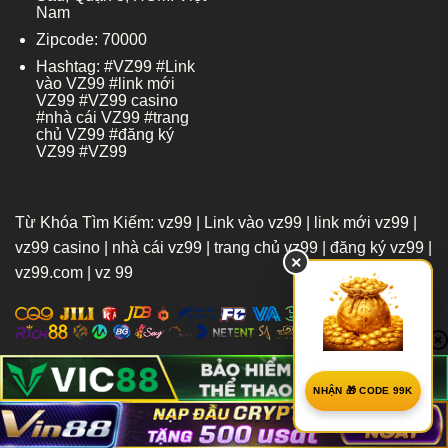
Nam
Zipcode: 70000
Hashtag: #VZ99 #Link
vào VZ99 #link mới
VZ99 #VZ99 casino
#nhà cái VZ99 #trang
chủ VZ99 #đăng ký
VZ99 #VZ99
Từ Khóa Tìm Kiếm: vz99 | Link vào vz99 | link mới vz99 |
vz99 casino | nhà cái vz99 | trang chủ vz99 | đăng ký vz99 |
×
vz99.com | vz 99
NHẬN 🎁 CODE 99K
Copyright 2024©ruani.me