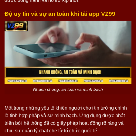
được đồng hành và hỗ trợ kịp thời.
Độ uy tín và sự an toàn khi tải app VZ99
Nhanh chóng, an toàn và minh bạch
Một trong những yếu tố khiến người chơi tin tưởng chính
là tính hợp pháp và sự minh bạch. Ứng dụng được phát
triển bởi hệ thống đã có giấy phép hoạt động rõ ràng và
chịu sự quản lý chặt chẽ từ tổ chức quốc tế.