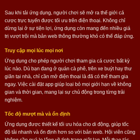
Sau khi tải ứng dụng, người chơi sẽ mở ra thế giới cá
cược trực tuyến được tối ưu trên điện thoại. Không chỉ
dừng lại ở sự tiện lợi, ứng dụng còn mang đến nhiều giá
trị vượt trội mà bản web thông thường khó có thể đáp ứng.
Truy cập mọi lúc mọi nơi
Ứng dụng cho phép người chơi tham gia cá cược bất kỳ
lúc nào. Dù bạn đang ở quán cà phê, trên xe buýt hay thư
giãn tại nhà, chỉ cần mở điện thoại là đã có thể tham gia
ngay. Việc cài đặt app giúp loại bỏ mọi giới hạn về không
gian và thời gian, mang lại sự chủ động trong từng trải
nghiệm.
Tốc độ mượt mà và ổn định
Ứng dụng được thiết kế tối ưu hóa cho di động, giúp tốc
độ tải nhanh và ổn định hơn so với bản web. Hội viên cũng
không cần quá lo lắng về tình trạng giật lag. Mỗi thao tác