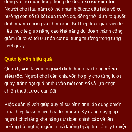
đóng vai trò quan trọng trong dự đoán
xổ số siêu tốc
.
Người chơi lâu năm có thể nhận biết các dấu hiệu về xu
hướng con số từ kết quả trước đó, đồng thời đưa ra quyết
định nhanh chóng và chính xác. Kết hợp trực giác với dữ
liệu thực tế giúp nâng cao khả năng dự đoán thành công,
giảm rủi ro và tối ưu hóa cơ hội trúng thưởng trong từng
lượt quay.
Quản lý vốn hiệu quả
Quản lý vốn là yếu tố quyết định thành bại trong
xổ số
siêu tốc
. Người chơi cần chia vốn hợp lý cho từng lượt
quay, tránh đặt quá nhiều vào một con số và lựa chọn
chiến thuật cược cân đối.
Việc quản lý vốn giúp duy trì sự bình tĩnh, áp dụng chiến
thuật hợp lý và tối ưu hóa lợi nhuận. Kỹ năng này giúp
người chơi tăng khả năng dự đoán chính xác và tận
hưởng trải nghiệm giải trí mà không bị áp lực tâm lý từ việc