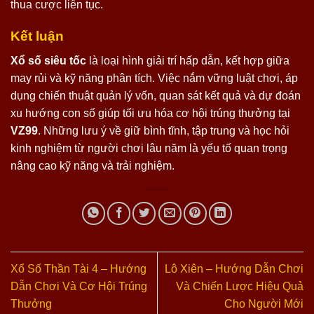
thua cược liên tục.
Kết luận
Xổ số siêu tốc
là loại hình giải trí hấp dẫn, kết hợp giữa
may rủi và kỹ năng phân tích. Việc nắm vững luật chơi, áp
dụng chiến thuật quản lý vốn, quan sát kết quả và dự đoán
xu hướng con số giúp tối ưu hóa cơ hội trúng thưởng tại
VZ99
. Những lưu ý về giữ bình tĩnh, tập trung và học hỏi
kinh nghiệm từ người chơi lâu năm là yếu tố quan trọng
nâng cao kỹ năng và trải nghiệm.
Xổ Số Thần Tài 4 – Hướng
Lô Xiên – Hướng Dẫn Chơi
Dẫn Chơi Và Cơ Hội Trúng
Và Chiến Lược Hiệu Quả
Thưởng
Cho Người Mới