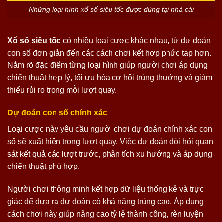
Những loại hình xổ số siêu tốc được dùng tại nhà cái
Xổ số siêu tốc
có nhiều loại cược khác nhau, từ dự đoán
con số đơn giản đến các cách chơi kết hợp phức tạp hơn.
Nắm rõ đặc điểm từng loại hình giúp người chơi áp dụng
chiến thuật hợp lý, tối ưu hóa cơ hội trúng thưởng và giảm
thiểu rủi ro trong mỗi lượt quay.
Dự đoán con số chính xác
Loại cược này yêu cầu người chơi dự đoán chính xác con
số sẽ xuất hiện trong lượt quay. Việc dự đoán đòi hỏi quan
sát kết quả các lượt trước, phân tích xu hướng và áp dụng
chiến thuật phù hợp.
Người chơi thông minh kết hợp dữ liệu thống kê và trực
giác để đưa ra dự đoán có khả năng trúng cao. Áp dụng
cách chơi này giúp nâng cao tỷ lệ thành công, rèn luyện