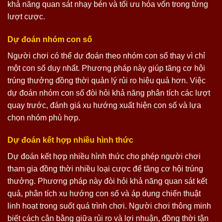
khả năng quan sát nhạy bén và tối ưu hóa vốn trong từng
lượt cược.
Dự đoán nhóm con số
Người chơi có thể dự đoán theo nhóm con số thay vì chỉ
một con số duy nhất. Phương pháp này giúp tăng cơ hội
trúng thưởng đồng thời quản lý rủi ro hiệu quả hơn. Việc
dự đoán nhóm con số đòi hỏi khả năng phân tích các lượt
quay trước, đánh giá xu hướng xuất hiện con số và lựa
chọn nhóm phù hợp.
Dự đoán kết hợp nhiều hình thức
Dự đoán kết hợp nhiều hình thức cho phép người chơi
tham gia đồng thời nhiều loại cược để tăng cơ hội trúng
thưởng. Phương pháp này đòi hỏi khả năng quan sát kết
quả, phân tích xu hướng con số và áp dụng chiến thuật
linh hoạt trong suốt quá trình chơi. Người chơi thông minh
biết cách cân bằng giữa rủi ro và lợi nhuận, đồng thời tận