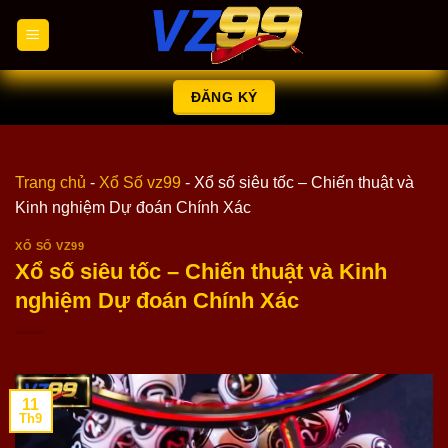
Chuyển
đến
nội
dung
ĐĂNG KÝ
Trang chủ
-
Xổ Số vz99
-
Xổ số siêu tốc – Chiến thuật và
Kinh nghiệm Dự đoán Chính Xác
XỔ SỐ VZ99
Xổ số siêu tốc – Chiến thuật và Kinh
nghiệm Dự đoán Chính Xác
11
Th9