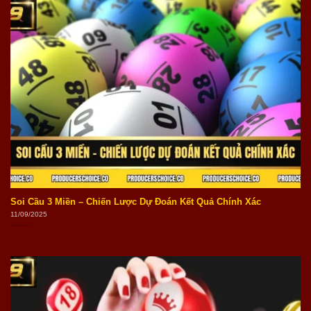
Soi Cầu 3 Miền – Chiến Lược Dự Đoán Kết Quả Chính Xác
11/09/2025