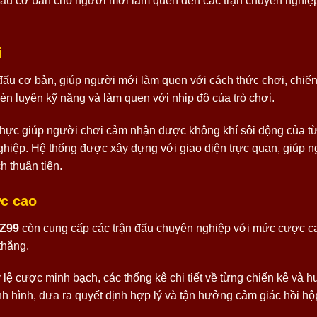
n đấu cơ bản cho người mới làm quen đến các trận chuyên nghi
i
ấu cơ bản, giúp người mới làm quen với cách thức chơi, chiến
n luyện kỹ năng và làm quen với nhịp độ của trò chơi.
ực giúp người chơi cảm nhận được không khí sôi động của từng
ghiệp. Hệ thống được xây dựng với giao diện trực quan, giúp n
h thuận tiện.
ợc cao
VZ99
còn cung cấp các trận đấu chuyên nghiệp với mức cược c
thắng.
lệ cược minh bạch, các thống kê chi tiết về từng chiến kê và h
nh hình, đưa ra quyết định hợp lý và tận hưởng cảm giác hồi hộp