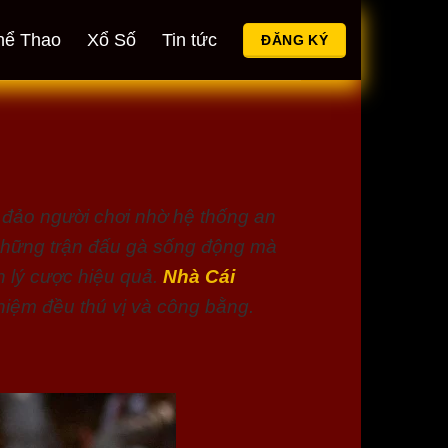
hể Thao
Xổ Số
Tin tức
ĐĂNG KÝ
g đảo người chơi nhờ hệ thống an
 những trận đấu gà sống động mà
n lý cược hiệu quả.
Nhà Cái
hiệm đều thú vị và công bằng.