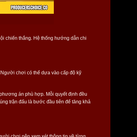
hội chiến thắng. Hệ thống hướng dẫn chi
. Người chơi có thể dựa vào cấp độ kỹ
n phương án phù hợp. Mỗi quyết định đều
úng trận đấu là bước đầu tiên để tăng khả
Người chơi nên xem xét thông tin về từng