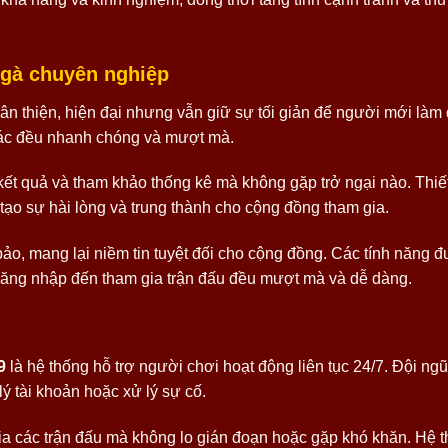
 gà chuyên nghiệp
hân thiện, hiện đại nhưng vẫn giữ sự tối giản để người mới là
 tác đều nhanh chóng và mượt mà.
kết quả và tham khảo thống kê mà không gặp trở ngại nào. Thiết 
ạo sự hài lòng và trung thành cho cộng đồng tham gia.
, mang lại niềm tin tuyệt đối cho cộng đồng. Các tính năng đượ
ừ đăng nhập đến tham gia trận đấu đều mượt mà và dễ dàng.
9
là hệ thống hỗ trợ người chơi hoạt động liên tục 24/7. Đội n
ý tài khoản hoặc xử lý sự cố.
ia các trận đấu mà không lo gián đoạn hoặc gặp khó khăn. Hệ t