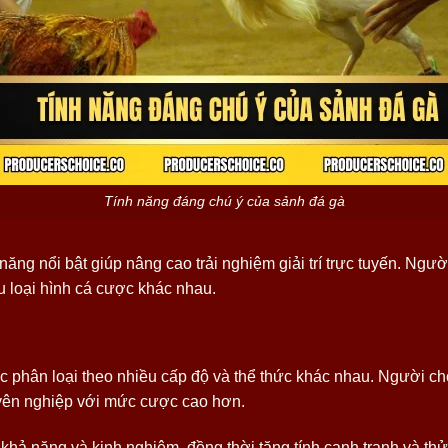
Tính năng đáng chú ý của sảnh đá gà
ăng nổi bật giúp nâng cao trải nghiệm giải trí trực tuyến. Người 
u loại hình cá cược khác nhau.
c phân loại theo nhiều cấp độ và thể thức khác nhau. Người ch
yên nghiệp với mức cược cao hơn.
hả năng và kinh nghiệm, đồng thời tăng tính cạnh tranh và thử