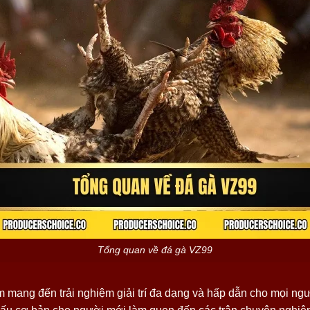
Tổng quan về đá gà VZ99
 mang đến trải nghiệm giải trí đa dạng và hấp dẫn cho mọi ngườ