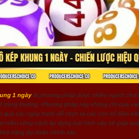
hung 1 ngày
là phương pháp được nhiều người chơi l
lệ trúng thưởng. Phương pháp này không chỉ dựa v
ết quả các ngày trước để chọn ra các con số tiềm nă
n nắm vững cách áp dụng loại hình này sẽ giúp quả
 khả năng dự đoán chính xác.