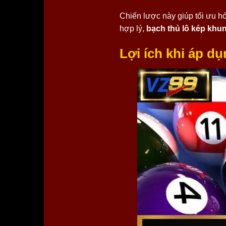
Chiến lược này giúp tối ưu hó
hợp lý,
bạch thủ lô kép khu
Lợi ích khi áp d