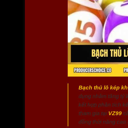
Bạch thủ lô kép k
dụng nhằm tăng tỷ 
kết hợp phân tích k
tham gia tại
VZ99
cầ
đồng thời nâng cao