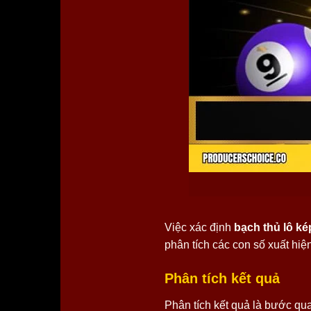
Việc xác định
bạch thủ lô k
phân tích các con số xuất hiệ
Phân tích kết quả
Phân tích kết quả là bước qu