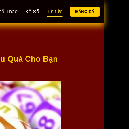
hể Thao
Xổ Số
Tin tức
ĐĂNG KÝ
ệu Quả Cho Bạn