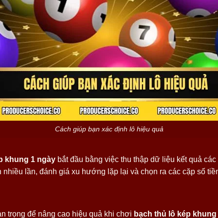
Cách giúp bạn xác định lô hiệu quả
ép khung 1 ngày
bắt đầu bằng việc thu thập dữ liệu kết quả cá
n nhiều lần, đánh giá xu hướng lặp lại và chọn ra các cặp số ti
an trọng để nâng cao hiệu quả khi chơi
bạch thủ lô kép khung