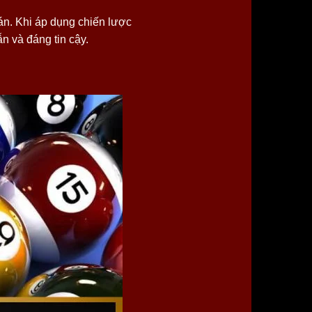
ván. Khi áp dụng chiến lược
n và đáng tin cậy.