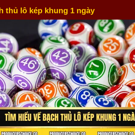
ch thủ lô kép khung 1 ngày