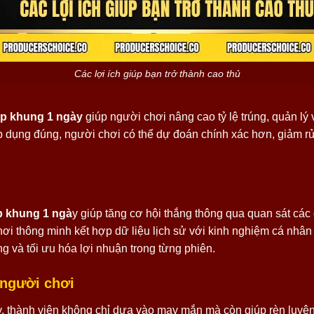
Các lợi ích giúp bạn trở thành cao thủ
ép khung 1 ngày
giúp người chơi nâng cao tỷ lệ trúng, quản lý
p dụng đúng, người chơi có thể dự đoán chính xác hơn, giảm rủi
p khung 1 ngà
y giúp tăng cơ hội thắng thông qua quan sát các
ơi thông minh kết hợp dữ liệu lịch sử với kinh nghiệm cá nhân
ng và tối ưu hóa lợi nhuận trong từng phiên.
 người chơi
y, thành viên không chỉ dựa vào may mắn mà còn giúp rèn luyện