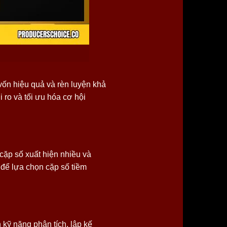
 vốn hiệu quả và rèn luyện khả
 ro và tối ưu hóa cơ hội
 cặp số xuất hiện nhiều và
 để lựa chọn cặp số tiềm
 kỹ năng phân tích, lập kế