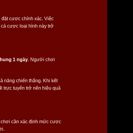
 đặt cược chính xác. Việc
 cá cược loại hình này trở
khung 1 ngày
. Người chơi
ả năng chiến thắng. Khi kết
ề trực tuyến trở nên hiệu quả
i chơi cần xác định mức cược
ời.