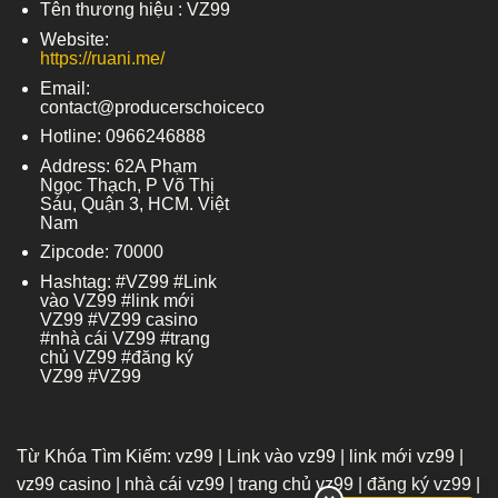
Tên thương hiệu : VZ99
Website:
https://ruani.me/
Email:
contact@producerschoiceco
Hotline: 0966246888
Address: 62A Phạm
Ngọc Thạch, P Võ Thị
Sáu, Quận 3, HCM. Việt
Nam
Zipcode: 70000
Hashtag: #VZ99 #Link
vào VZ99 #link mới
VZ99 #VZ99 casino
#nhà cái VZ99 #trang
chủ VZ99 #đăng ký
VZ99 #VZ99
Từ Khóa Tìm Kiếm: vz99 | Link vào vz99 | link mới vz99 |
vz99 casino | nhà cái vz99 | trang chủ vz99 | đăng ký vz99 |