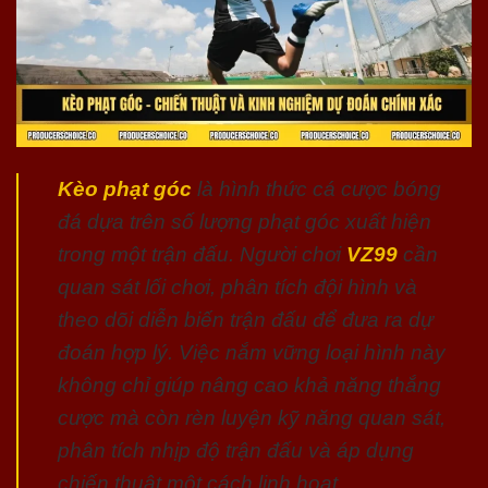
Kèo phạt góc
là hình thức cá cược bóng
đá dựa trên số lượng phạt góc xuất hiện
trong một trận đấu. Người chơi
VZ99
cần
quan sát lối chơi, phân tích đội hình và
theo dõi diễn biến trận đấu để đưa ra dự
đoán hợp lý. Việc nắm vững loại hình này
không chỉ giúp nâng cao khả năng thắng
cược mà còn rèn luyện kỹ năng quan sát,
phân tích nhịp độ trận đấu và áp dụng
chiến thuật một cách linh hoạt.