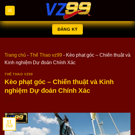
Chuyển
đến
nội
dung
ĐĂNG KÝ
Trang chủ
-
Thể Thao vz99
-
Kèo phạt góc – Chiến thuật và
Kinh nghiệm Dự đoán Chính Xác
THỂ THAO VZ99
Kèo phạt góc – Chiến thuật và Kinh
nghiệm Dự đoán Chính Xác
11
Th9