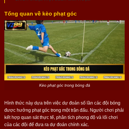
Tổng quan về kèo phạt góc
Kèo phạt góc trong bóng đá
Hình thức này dựa trên việc dự đoán số lần các đội bóng
được hưởng phạt góc trong một trận đấu. Người chơi phải
kết hợp quan sát thực tế, phân tích phong độ và lối chơi
của các đội để đưa ra dự đoán chính xác.