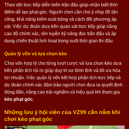
Theo dõi trực tiếp diễn biến trận đấu giúp nhận biết thời
điểm dễ tạo phạt góc. Người chơi cần chú ý nhịp độ tấn
công, khả năng kiểm soát bóng và cách đối phương áp
sát. Việc dự đoán dựa trên quan sát trực tiếp giúp nâng
cao độ chính xác, rèn luyện kỹ năng đọc trận đấu và áp
dụng chiến thuật linh hoạt trong suốt thời gian thi đấu.
Quản lý vốn và lựa chọn kèo
Chia vốn hợp lý cho từng lượt cược và lựa chọn kèo dựa
trên phân tích rủi ro giúp duy trì sự bình tĩnh và tối ưu hóa
lợi nhuận. Việc quản lý vốn kết hợp phân tích trực tiếp và
dự đoán chính xác đảm bảo người chơi đưa ra quyết định
đúng đắn, nâng cao trải nghiệm và hiệu quả khi tham gia
kèo phạt góc
.
Những lưu ý hội viên của VZ99 cần nắm khi
chơi kèo phạt góc