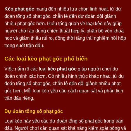
Kèo phạt góc
mang đến nhiều lựa chọn linh hoạt, từ dự
đoán tổng số phạt góc, chẵn lẻ đến dự đoán đội giành
nhiều phạt góc hơn. Hiểu tổng quan về loại kèo này giúp
người chơi áp dụng chiến thuật hợp lý, phân bổ vốn khoa
học và giảm thiểu rủi ro, đồng thời tăng trải nghiệm hồi hộp
trong suốt trận đấu.
Các loại kèo phạt góc phổ biến
Việc nắm rõ các loại
kèo phạt góc
giúp người chơi dự
đoán chính xác hơn. Có nhiều hình thức khác nhau, từ dự
đoán tổng số phạt góc, chẵn lẻ đến đội giành nhiều phạt
góc hơn. Mỗi loại kèo yêu cầu cách quan sát và phân tích
trận đấu riêng.
Dự đoán tổng số phạt góc
Loại kèo này yêu cầu dự đoán tổng số phạt góc trong trận
đấu. Người chơi cần quan sát khả năng kiểm soát bóng và