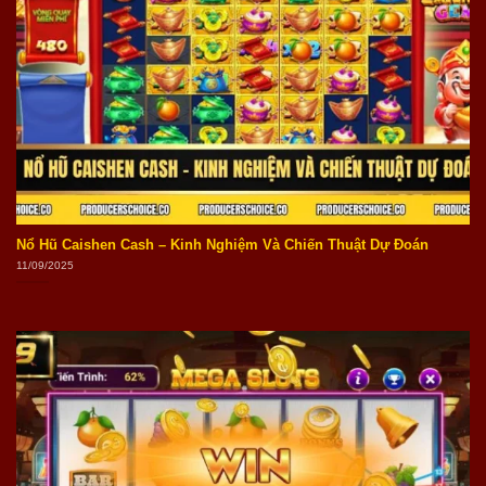
Nổ Hũ Caishen Cash – Kinh Nghiệm Và Chiến Thuật Dự Đoán
11/09/2025