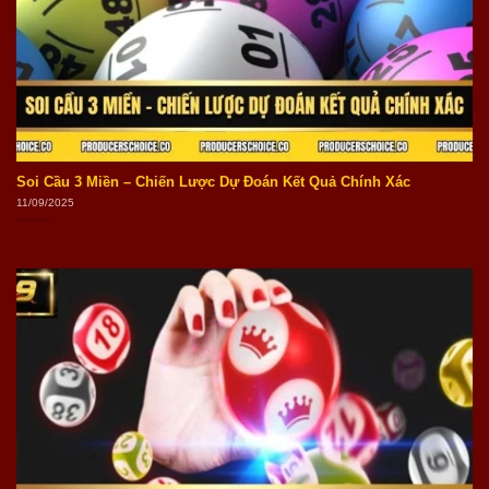
Soi Cầu 3 Miền – Chiến Lược Dự Đoán Kết Quả Chính Xác
11/09/2025