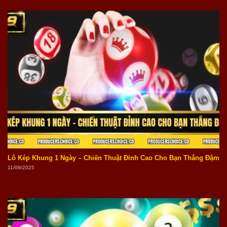
Lô Kép Khung 1 Ngày – Chiến Thuật Đỉnh Cao Cho Bạn Thắng Đậm
11/09/2025