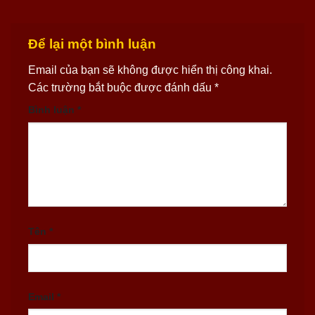
Để lại một bình luận
Email của bạn sẽ không được hiển thị công khai.
Các trường bắt buộc được đánh dấu
*
Bình luận
*
Tên
*
Email
*