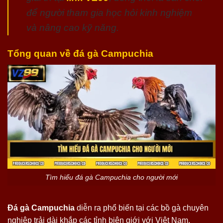
để người tham gia học hỏi kinh nghiệm
và nâng cao kỹ năng.
Tổng quan về đá gà Campuchia
Tìm hiểu đá gà Campuchia cho người mới
Đá gà Campuchia
diễn ra phổ biến tại các bồ gà chuyên
nghiệp trải dài khắp các tỉnh biên giới với Việt Nam.