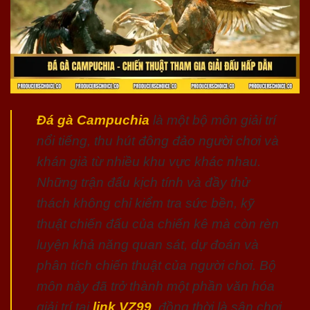
Đá gà Campuchia
là một bộ môn giải trí
nổi tiếng, thu hút đông đảo người chơi và
khán giả từ nhiều khu vực khác nhau.
Những trận đấu kịch tính và đầy thử
thách không chỉ kiểm tra sức bền, kỹ
thuật chiến đấu của chiến kê mà còn rèn
luyện khả năng quan sát, dự đoán và
phân tích chiến thuật của người chơi. Bộ
môn này đã trở thành một phần văn hóa
giải trí tại
link VZ99
, đồng thời là sân chơi