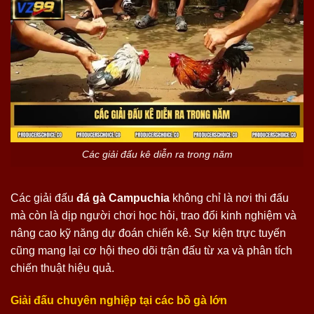
Các giải đấu kê diễn ra trong năm
Các giải đấu
đá gà Campuchia
không chỉ là nơi thi đấu
mà còn là dịp người chơi học hỏi, trao đổi kinh nghiệm và
nâng cao kỹ năng dự đoán chiến kê. Sự kiện trực tuyến
cũng mang lại cơ hội theo dõi trận đấu từ xa và phân tích
chiến thuật hiệu quả.
Giải đấu chuyên nghiệp tại các bồ gà lớn