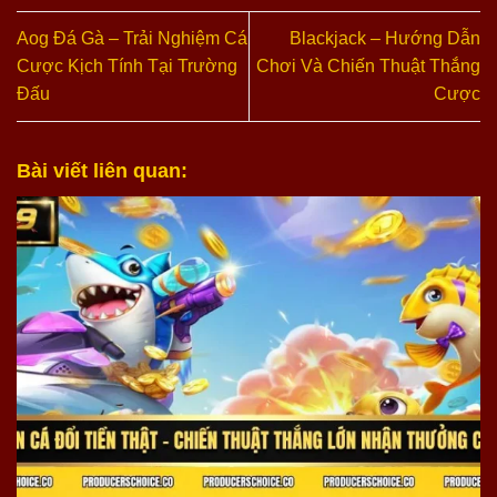
Aog Đá Gà – Trải Nghiệm Cá
Blackjack – Hướng Dẫn
Cược Kịch Tính Tại Trường
Chơi Và Chiến Thuật Thắng
Đấu
Cược
Bài viết liên quan: