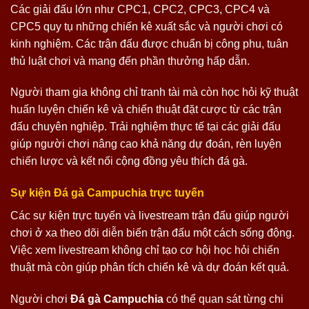
Các giải đấu lớn như CPC1, CPC2, CPC3, CPC4 và
CPC5 quy tụ những chiến kê xuất sắc và người chơi có
kinh nghiệm. Các trận đấu được chuẩn bị công phu, tuân
thủ luật chơi và mang đến phần thưởng hấp dẫn.
Người tham gia không chỉ tranh tài mà còn học hỏi kỹ thuật
huấn luyện chiến kê và chiến thuật đặt cược từ các trận
đấu chuyên nghiệp. Trải nghiệm thực tế tại các giải đấu
giúp người chơi nâng cao khả năng dự đoán, rèn luyện
chiến lược và kết nối cộng đồng yêu thích đá gà.
Sự kiện Đá gà Campuchia trực tuyến
Các sự kiện trực tuyến và livestream trận đấu giúp người
chơi ở xa theo dõi diễn biến trận đấu một cách sống động.
Việc xem livestream không chỉ tạo cơ hội học hỏi chiến
thuật mà còn giúp phân tích chiến kê và dự đoán kết quả.
Người chơi
Đá gà Campuchia
có thể quan sát từng chi