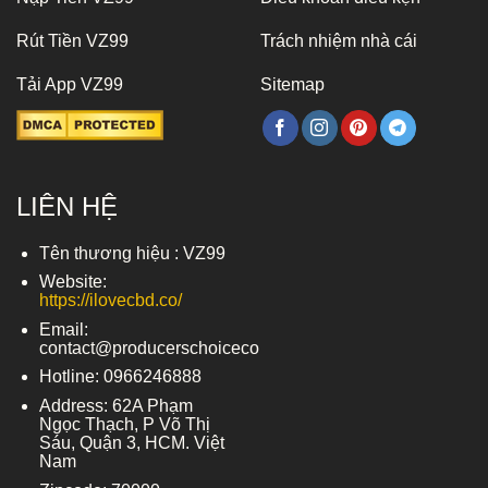
Rút Tiền VZ99
Trách nhiệm nhà cái
Tải App VZ99
Sitemap
LIÊN HỆ
Tên thương hiệu : VZ99
Website:
https://ilovecbd.co/
Email:
contact@producerschoiceco
Hotline: 0966246888
Address: 62A Phạm
Ngọc Thạch, P Võ Thị
Sáu, Quận 3, HCM. Việt
Nam