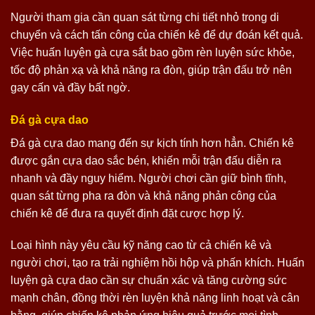
Người tham gia cần quan sát từng chi tiết nhỏ trong di
chuyển và cách tấn công của chiến kê để dự đoán kết quả.
Việc huấn luyện gà cựa sắt bao gồm rèn luyện sức khỏe,
tốc độ phản xạ và khả năng ra đòn, giúp trận đấu trở nên
gay cấn và đầy bất ngờ.
Đá gà cựa dao
Đá gà cựa dao mang đến sự kịch tính hơn hẳn. Chiến kê
được gắn cựa dao sắc bén, khiến mỗi trận đấu diễn ra
nhanh và đầy nguy hiểm. Người chơi cần giữ bình tĩnh,
quan sát từng pha ra đòn và khả năng phản công của
chiến kê để đưa ra quyết định đặt cược hợp lý.
Loại hình này yêu cầu kỹ năng cao từ cả chiến kê và
người chơi, tạo ra trải nghiệm hồi hộp và phấn khích. Huấn
luyện gà cựa dao cần sự chuẩn xác và tăng cường sức
mạnh chân, đồng thời rèn luyện khả năng linh hoạt và cân