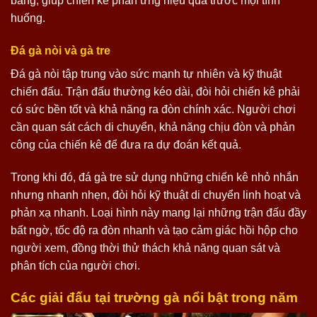
bằng, giúp chiến kê phản ứng hiệu quả trước mọi tình
huống.
Đá gà nòi và gà tre
Đá gà nòi tập trung vào sức mạnh tự nhiên và kỹ thuật
chiến đấu. Trận đấu thường kéo dài, đòi hỏi chiến kê phải
có sức bền tốt và khả năng ra đòn chính xác. Người chơi
cần quan sát cách di chuyển, khả năng chịu đòn và phản
công của chiến kê để đưa ra dự đoán kết quả.
Trong khi đó, đá gà tre sử dụng những chiến kê nhỏ nhắn
nhưng nhanh nhẹn, đòi hỏi kỹ thuật di chuyển linh hoạt và
phản xạ nhanh. Loại hình này mang lại những trận đấu đầy
bất ngờ, tốc độ ra đòn nhanh và tạo cảm giác hồi hộp cho
người xem, đồng thời thử thách khả năng quan sát và
phân tích của người chơi.
Các giải đấu tại trường gà nổi bật trong năm