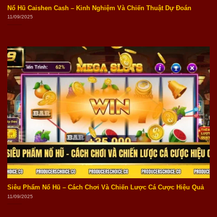
Nổ Hũ Caishen Cash – Kinh Nghiệm Và Chiến Thuật Dự Đoán
11/09/2025
Siêu Phẩm Nổ Hũ – Cách Chơi Và Chiến Lược Cá Cược Hiệu Quả
11/09/2025