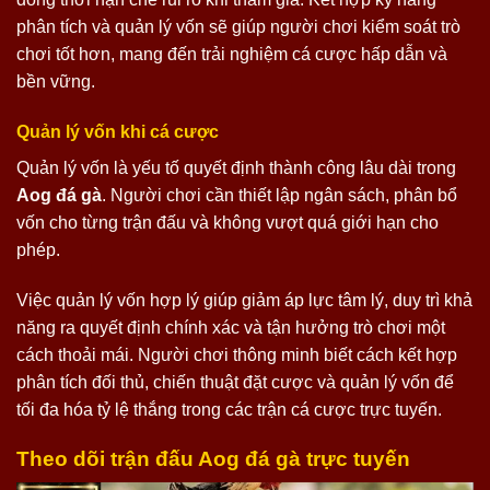
phân tích và quản lý vốn sẽ giúp người chơi kiểm soát trò
chơi tốt hơn, mang đến trải nghiệm cá cược hấp dẫn và
bền vững.
Quản lý vốn khi cá cược
Quản lý vốn là yếu tố quyết định thành công lâu dài trong
Aog đá gà
. Người chơi cần thiết lập ngân sách, phân bổ
vốn cho từng trận đấu và không vượt quá giới hạn cho
phép.
Việc quản lý vốn hợp lý giúp giảm áp lực tâm lý, duy trì khả
năng ra quyết định chính xác và tận hưởng trò chơi một
cách thoải mái. Người chơi thông minh biết cách kết hợp
phân tích đối thủ, chiến thuật đặt cược và quản lý vốn để
tối đa hóa tỷ lệ thắng trong các trận cá cược trực tuyến.
Theo dõi trận đấu Aog đá gà trực tuyến