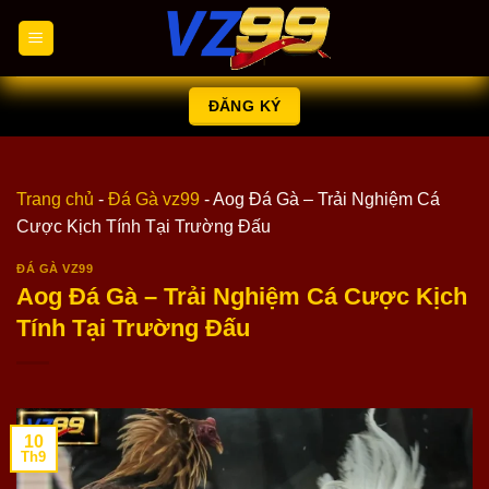
Chuyển
đến
nội
dung
ĐĂNG KÝ
Trang chủ
-
Đá Gà vz99
-
Aog Đá Gà – Trải Nghiệm Cá
Cược Kịch Tính Tại Trường Đấu
ĐÁ GÀ VZ99
Aog Đá Gà – Trải Nghiệm Cá Cược Kịch
Tính Tại Trường Đấu
10
Th9