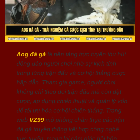
Aog đá gà
là nền tảng trực tuyến thu hút
đông đảo người chơi nhờ sự kịch tính
trong từng trận đấu và cơ hội thắng cược
hấp dẫn. Tham gia game, người chơi
không chỉ theo dõi trận đấu mà còn đặt
cược, áp dụng chiến thuật và quản lý vốn
để tối ưu hóa cơ hội chiến thắng. Trang
web
VZ99
mô phỏng chân thực các trận
đá gà truyền thống kết hợp công nghệ
trực tuyến, mang lại cảm giác hồi hộp,