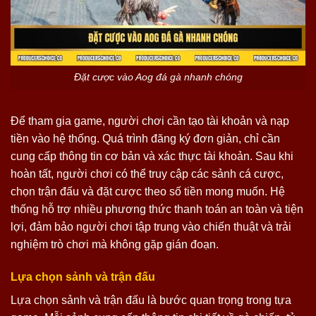
Đặt cược vào Aog đá gà nhanh chóng
Để tham gia game, người chơi cần tạo tài khoản và nạp
tiền vào hệ thống. Quá trình đăng ký đơn giản, chỉ cần
cung cấp thông tin cơ bản và xác thực tài khoản. Sau khi
hoàn tất, người chơi có thể truy cập các sảnh cá cược,
chọn trận đấu và đặt cược theo số tiền mong muốn. Hệ
thống hỗ trợ nhiều phương thức thanh toán an toàn và tiện
lợi, đảm bảo người chơi tập trung vào chiến thuật và trải
nghiệm trò chơi mà không gặp gián đoạn.
Lựa chọn sảnh và trận đấu
Lựa chọn sảnh và trận đấu là bước quan trọng trong tựa