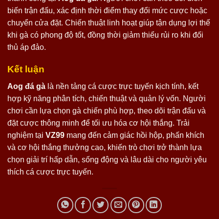
biến trận đấu, xác định thời điểm thay đổi mức cược hoặc
chuyển cửa đặt. Chiến thuật linh hoạt giúp tận dụng lợi thế
khi gà có phong độ tốt, đồng thời giảm thiểu rủi ro khi đối
thủ áp đảo.
Kết luận
Aog đá gà
là nền tảng cá cược trực tuyến kịch tính, kết
hợp kỹ năng phân tích, chiến thuật và quản lý vốn. Người
chơi cần lựa chọn gà chiến phù hợp, theo dõi trận đấu và
đặt cược thông minh để tối ưu hóa cơ hội thắng. Trải
nghiệm tại
VZ99
mang đến cảm giác hồi hộp, phấn khích
và cơ hội thắng thưởng cao, khiến trò chơi trở thành lựa
chọn giải trí hấp dẫn, sống động và lâu dài cho người yêu
thích cá cược trực tuyến.