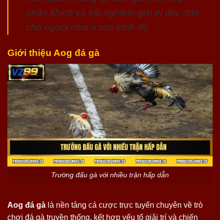
phấn khích và trải nghiệm giải trí độc đáo
cho người chơi ở mọi trình độ.
Giới thiệu Aog đá gà
Trường đấu gà với nhiều trận hấp dẫn
Aog đá gà
là nền tảng cá cược trực tuyến chuyên về trò
chơi đá gà truyền thống, kết hợp yếu tố giải trí và chiến