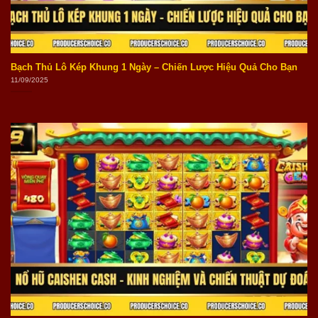
Bạch Thủ Lô Kép Khung 1 Ngày – Chiến Lược Hiệu Quả Cho Bạn
11/09/2025