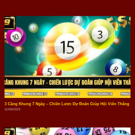
3 Càng Khung 7 Ngày – Chiến Lược Dự Đoán Giúp Hội Viên Thắng
11/09/2025