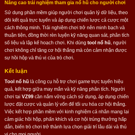
Nâng cao trải nghiệm tham gia nổ hũ cho người chơi
Sử dụng phần mềm giúp người chơi quản lý dữ liệu, theo
dõi kết quả trực tuyến và áp dụng chiến lược cá cược một
cách thông minh. Trải nghiệm chơi trở nên minh bạch và
thuận tiện, đồng thời rèn luyện kỹ năng quan sát, phân tích
số liệu và lập kế hoạch chơi. Khi dùng
tool nổ hũ
, người
chơi không chỉ tăng cơ hội thắng mà còn cảm nhận được
sự hồi hộp và thú vị của trò chơi.
Kết luận
Tool nổ hũ
là công cụ hỗ trợ chơi game trực tuyến hiệu
quả, kết hợp giữa may mắn và kỹ năng phân tích. Người
chơi tại
VZ99
cần nắm vững cách sử dụng, áp dụng chiến
lược đặt cược và quản lý vốn để tối ưu hóa cơ hội thắng.
Việc kết hợp phần mềm với kinh nghiệm cá nhân mang lại
cảm giác hồi hộp, phấn khích và cơ hội trúng thưởng hấp
dẫn, biến trò chơi trở thành lựa chọn giải trí lâu dài và thú
vị cho mọi người.