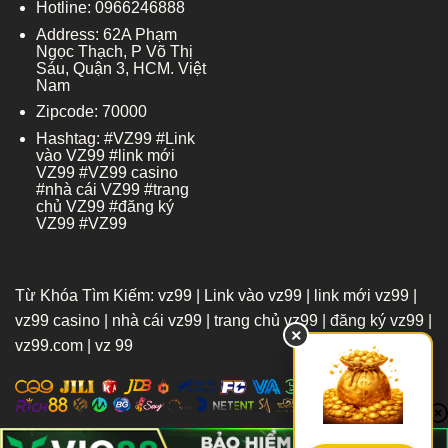
Hotline: 0966246888
Address: 62A Phạm
Ngọc Thạch, P Võ Thị
Sáu, Quận 3, HCM. Việt
Nam
Zipcode: 70000
Hashtag: #VZ99 #Link
vào VZ99 #link mới
VZ99 #VZ99 casino
#nhà cái VZ99 #trang
chủ VZ99 #đăng ký
VZ99 #VZ99
Từ Khóa Tìm Kiếm: vz99 | Link vào vz99 | link mới vz99 |
vz99 casino | nhà cái vz99 | trang chủ vz99 | đăng ký vz99 |
×
vz99.com | vz 99