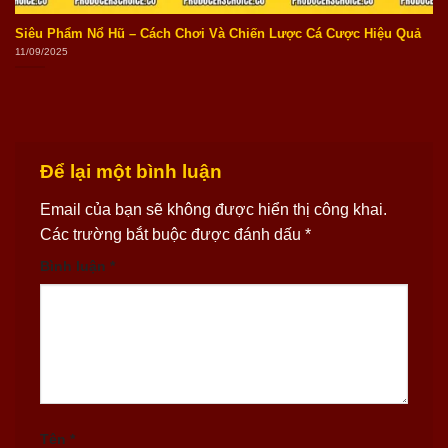
Siêu Phẩm Nổ Hũ – Cách Chơi Và Chiến Lược Cá Cược Hiệu Quả
11/09/2025
Để lại một bình luận
Email của bạn sẽ không được hiển thị công khai.
Các trường bắt buộc được đánh dấu
*
Bình luận
*
Tên
*