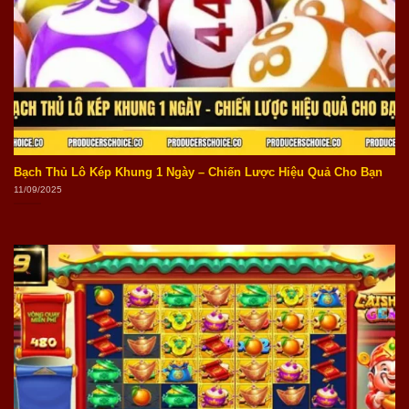
Bạch Thủ Lô Kép Khung 1 Ngày – Chiến Lược Hiệu Quả Cho Bạn
11/09/2025