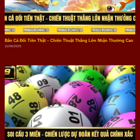
Bắn Cá Đổi Tiền Thật – Chiến Thuật Thắng Lớn Nhận Thưởng Cao
11/09/2025