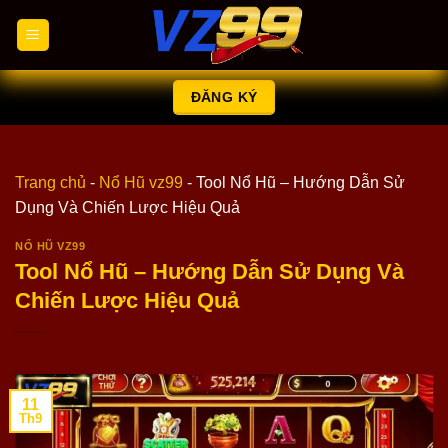
Chuyển
đến
nội
dung
ĐĂNG KÝ
Trang chủ
-
Nổ Hũ vz99
-
Tool Nổ Hũ – Hướng Dẫn Sử
Dụng Và Chiến Lược Hiệu Quả
NỔ HŨ VZ99
Tool Nổ Hũ – Hướng Dẫn Sử Dụng Và
Chiến Lược Hiệu Quả
11
Th9