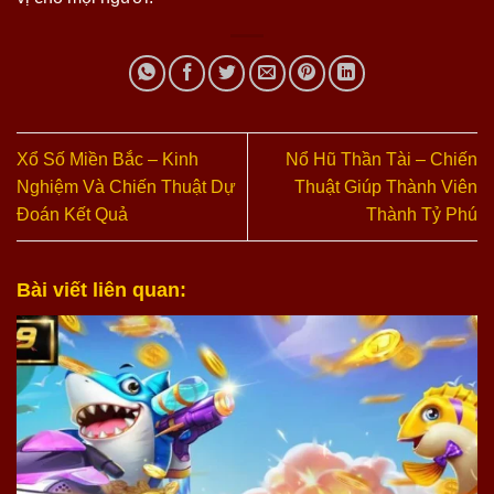
Xổ Số Miền Bắc – Kinh
Nổ Hũ Thần Tài – Chiến
Nghiệm Và Chiến Thuật Dự
Thuật Giúp Thành Viên
Đoán Kết Quả
Thành Tỷ Phú
Bài viết liên quan: