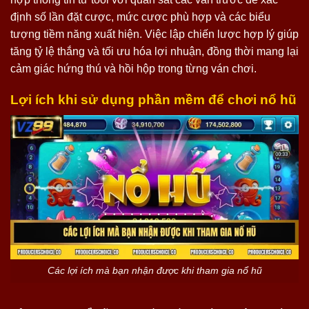
định số lần đặt cược, mức cược phù hợp và các biểu
tượng tiềm năng xuất hiện. Việc lập chiến lược hợp lý giúp
tăng tỷ lệ thắng và tối ưu hóa lợi nhuận, đồng thời mang lại
cảm giác hứng thú và hồi hộp trong từng ván chơi.
Lợi ích khi sử dụng phần mềm để chơi nổ hũ
Các lợi ích mà bạn nhận được khi tham gia nổ hũ