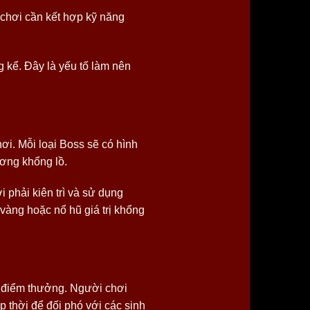
 chơi cần kết hợp kỹ năng
g kể. Đây là yếu tố làm nên
i. Mỗi loại Boss sẽ có hình
ơng khổng lồ.
 phải kiên trì và sử dụng
vàng hoặc nổ hũ giá trị khổng
 điểm thưởng. Người chơi
 thời để đối phó với các sinh