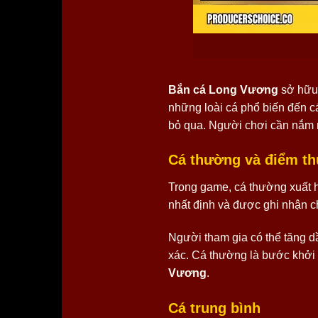
Bắn cá Long Vương
sở hữu 
những loài cá phổ biến đến cá
bỏ qua. Người chơi cần nắm r
Cá thường và điểm t
Trong game, cá thường xuất h
nhất định và được ghi nhận chí
Người tham gia có thể tăng 
xác. Cá thường là bước khởi 
Vương
.
Cá trung bình