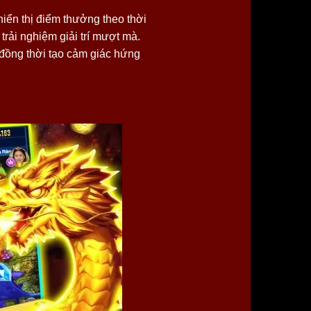
hiển thị điểm thưởng theo thời
trải nghiệm giải trí mượt mà.
 đồng thời tạo cảm giác hứng