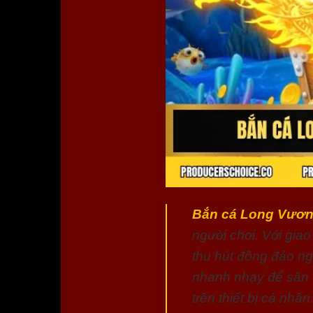
Bắn cá Long Vươ
người chơi. Với gia
thu hút đông đảo ng
nhanh nhạy để săn t
trên thiết bị cá nhân