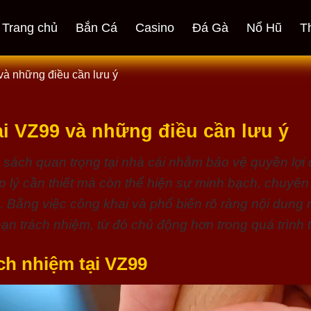
Trang chủ
Bắn Cá
Casino
Đá Gà
Nổ Hũ
T
 và những điều cần lưu ý
ại VZ99 và những điều cần lưu ý
 sách quan trọng tại nhà cái nhằm bảo vệ quyền lợi 
p lý cần thiết mà còn thể hiện sự minh bạch, chuyên
yến. Bằng việc công khai và phổ biến rõ ràng nội dung 
ạn trách nhiệm, từ đó chủ động hơn trong quá trình 
ch nhiệm tại VZ99