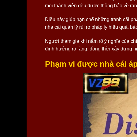
mỗi thành viên đều được thông báo về ranh
Điều này giúp hạn chế những tranh cãi ph
nhà cái quản lý rủi ro pháp lý hiệu quả,
Người tham gia khi nắm rõ ý nghĩa của chí
định hướng rõ ràng, đồng thời xây dựng n
Phạm vi được nhà cái áp