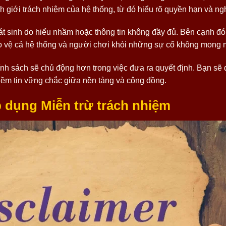
 giới trách nhiệm của hệ thống, từ đó hiểu rõ quyền hạn và ng
át sinh do hiểu nhầm hoặc thông tin không đầy đủ. Bên cạnh đó
 bảo vệ cả hệ thống và người chơi khỏi những sự cố không mong
nh sách sẽ chủ động hơn trong việc đưa ra quyết định. Bạn sẽ 
iềm tin vững chắc giữa nền tảng và cộng đồng.
 dụng Miễn trừ trách nhiệm