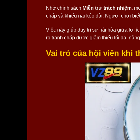
Nhờ chính sách
Miễn trừ trách nhiệm
, m
chấp và khiếu nại kéo dài. Người chơi biết
Việc này giúp duy trì sự hài hòa giữa lợi 
ro tranh chấp được giảm thiểu tối đa, nâng
Vai trò của hội viên khi