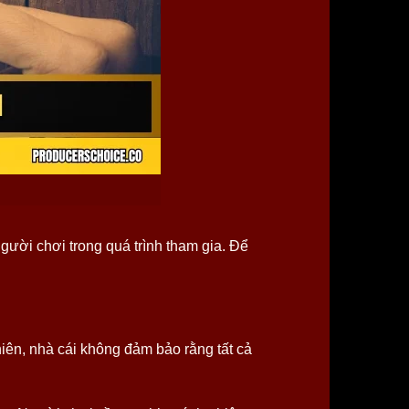
người chơi trong quá trình tham gia. Để
nhiên, nhà cái không đảm bảo rằng tất cả