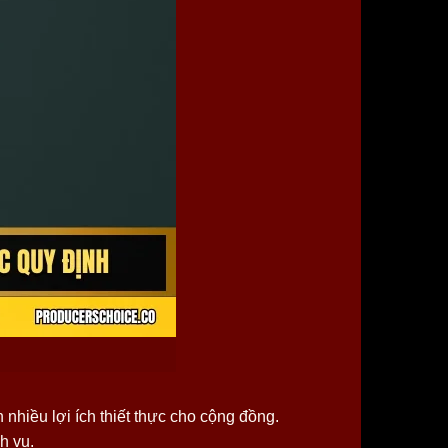
hiều lợi ích thiết thực cho cộng đồng.
h vụ.