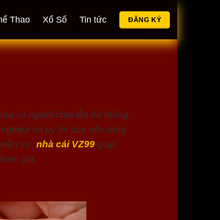
hể Thao
Xổ Số
Tin tức
ĐĂNG KÝ
của cả người chơi lẫn hệ thống.
 nghiệp và uy tín của nền tảng
miễn trừ,
nhà cái
VZ99
giúp
tham gia.