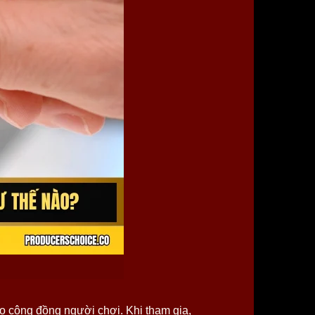
ho cộng đồng người chơi. Khi tham gia,